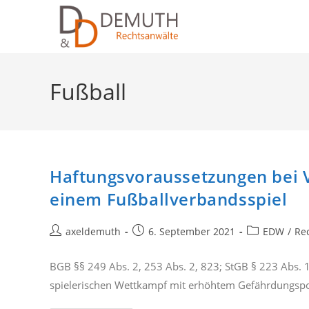
Zum
Inhalt
springen
Fußball
Haftungsvoraussetzungen bei V
einem Fußballverbandsspiel
Beitrags-
Beitrag
Beitrags-
axeldemuth
6. September 2021
EDW
/
Re
Autor:
veröffentlicht:
Kategorie:
BGB §§ 249 Abs. 2, 253 Abs. 2, 823; StGB § 223 Abs. 1
spielerischen Wettkampf mit erhöhtem Gefährdungspo