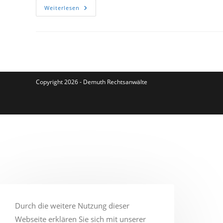
Haftungsvoraussetzungen
Weiterlesen
Bei
Verletzung
Eines
Gegenspielers
In
Einem
Fußballverbandsspiel
Copyright 2026 - Demuth Rechtsanwälte
Durch die weitere Nutzung dieser
Webseite erklären Sie sich mit unserer