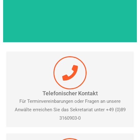
Ihre Rechtsanwälte in
Unterschleißheim
Seit mehr als 30 Jahren steht der Name Demuth für
Kompetenz und Qualität in den Bereichen Mietrecht,
Arbeitsrecht, Erbrecht, Verkehrsrecht, Inkassorecht,
Telefonischer Kontakt
Ordnungswidrigkeitenrecht und Strafrecht.
Für Terminvereinbarungen oder Fragen an unsere
Anwälte erreichen Sie das Sekretariat unter +49 (0)89
Hier klicken
3160903-0