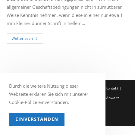
allgemeiner Geschäftsbedingungen nicht in zumutbarer
Weise Kenntnis nehmen, wenn diese in einer nur etwa 1
mm kleiner dünner Schrift in hellem…
AGB:
Weiterlesen
Anforderungen
An
Die
Drucktechnische
Gestaltung
Durch die weitere Nutzung dieser
Q-Zertifikat
Impressum
Datenschutzerklärung
Kontakt
Webseite erklären Sie sich mit unserer
Entscheidung der Woche
Service
Rechtsgebiete
Anwälte
Cookie-Police einverstanden.
Home
EINVERSTANDEN
Copyright 2026 - Demuth Rechtsanwälte