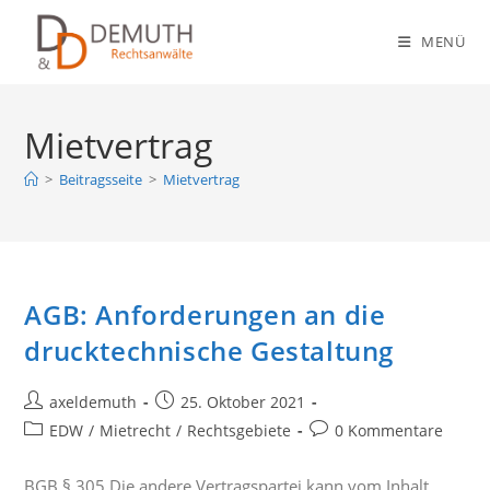
Zum
Inhalt
MENÜ
springen
Mietvertrag
>
Beitragsseite
>
Mietvertrag
AGB: Anforderungen an die
drucktechnische Gestaltung
Beitrags-
Beitrag
axeldemuth
25. Oktober 2021
Autor:
veröffentlicht:
Beitrags-
Beitrags-
EDW
/
Mietrecht
/
Rechtsgebiete
0 Kommentare
Kategorie:
Kommentare:
BGB § 305 Die andere Vertragspartei kann vom Inhalt