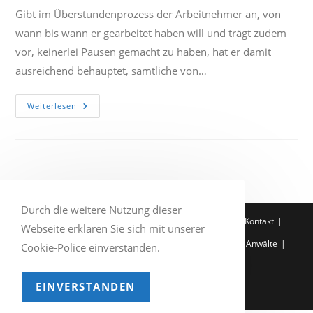
Gibt im Überstundenprozess der Arbeitnehmer an, von
wann bis wann er gearbeitet haben will und trägt zudem
vor, keinerlei Pausen gemacht zu haben, hat er damit
ausreichend behauptet, sämtliche von…
Darlegungs-
Weiterlesen
Und
Beweislast
Des
Arbeitnehmers
Für
Überstunden
Durch die weitere Nutzung dieser
Q-Zertifikat
Impressum
Datenschutzerklärung
Kontakt
Webseite erklären Sie sich mit unserer
Entscheidung der Woche
Service
Rechtsgebiete
Anwälte
Cookie-Police einverstanden.
Home
EINVERSTANDEN
Copyright 2026 - Demuth Rechtsanwälte