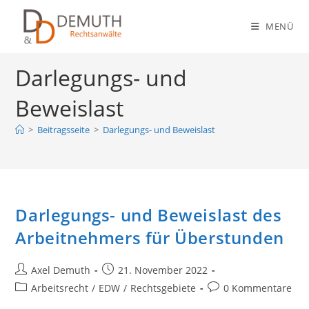
Zum
Inhalt
MENÜ
springen
Darlegungs- und
Beweislast
>
Beitragsseite
>
Darlegungs- und Beweislast
Darlegungs- und Beweislast des
Arbeitnehmers für Überstunden
Beitrags-
Beitrag
Axel Demuth
21. November 2022
Autor:
veröffentlicht:
Beitrags-
Beitrags-
Arbeitsrecht
/
EDW
/
Rechtsgebiete
0 Kommentare
Kategorie:
Kommentare: