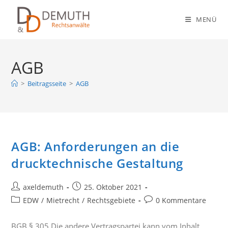
Zum
Inhalt
MENÜ
springen
AGB
>
Beitragsseite
>
AGB
AGB: Anforderungen an die
drucktechnische Gestaltung
Beitrags-
Beitrag
axeldemuth
25. Oktober 2021
Autor:
veröffentlicht:
Beitrags-
Beitrags-
EDW
/
Mietrecht
/
Rechtsgebiete
0 Kommentare
Kategorie:
Kommentare:
BGB § 305 Die andere Vertragspartei kann vom Inhalt