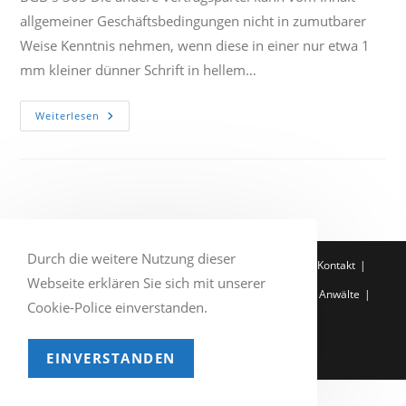
allgemeiner Geschäftsbedingungen nicht in zumutbarer
Weise Kenntnis nehmen, wenn diese in einer nur etwa 1
mm kleiner dünner Schrift in hellem…
AGB:
Weiterlesen
Anforderungen
An
Die
Drucktechnische
Gestaltung
Durch die weitere Nutzung dieser
Q-Zertifikat
Impressum
Datenschutzerklärung
Kontakt
Webseite erklären Sie sich mit unserer
Entscheidung der Woche
Service
Rechtsgebiete
Anwälte
Cookie-Police einverstanden.
Home
EINVERSTANDEN
Copyright 2026 - Demuth Rechtsanwälte