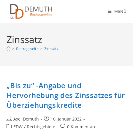
Zum
Inhalt
MENÜ
springen
Zinssatz
>
Beitragsseite
>
Zinssatz
„Bis zu“ -Angabe und
Hervorhebung des Zinssatzes für
Überziehungskredite
Beitrags-
Beitrag
Axel Demuth
10. Januar 2022
Autor:
veröffentlicht:
Beitrags-
Beitrags-
EDW
/
Rechtsgebiete
0 Kommentare
Kategorie:
Kommentare: