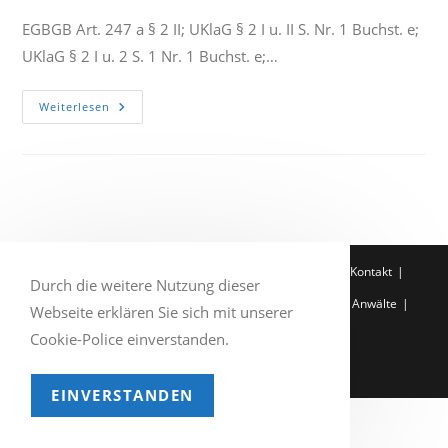
EGBGB Art. 247 a § 2 II; UKlaG § 2 I u. II S. Nr. 1 Buchst. e;
UKlaG § 2 I u. 2 S. 1 Nr. 1 Buchst. e;…
„Bis
Weiterlesen
Zu“
-
Angabe
Und
Hervorhebung
Des
Zinssatzes
Für
Überziehungskredite
Q-Zertifikat
Impressum
Datenschutzerklärung
Kontakt
Durch die weitere Nutzung dieser
Entscheidung der Woche
Service
Rechtsgebiete
Anwälte
Webseite erklären Sie sich mit unserer
Home
Cookie-Police einverstanden.
Copyright 2026 - Demuth Rechtsanwälte
EINVERSTANDEN