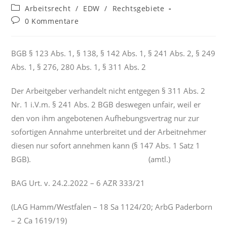
Autor:
veröffentlicht:
Beitrags-
Arbeitsrecht
/
EDW
/
Rechtsgebiete
Kategorie:
Beitrags-
0 Kommentare
Kommentare:
BGB § 123 Abs. 1, § 138, § 142 Abs. 1, § 241 Abs. 2, § 249
Abs. 1, § 276, 280 Abs. 1, § 311 Abs. 2
Der Arbeitgeber verhandelt nicht entgegen § 311 Abs. 2
Nr. 1 i.V.m. § 241 Abs. 2 BGB deswegen unfair, weil er
den von ihm angebotenen Aufhebungsvertrag nur zur
sofortigen Annahme unterbreitet und der Arbeitnehmer
diesen nur sofort annehmen kann (§ 147 Abs. 1 Satz 1
BGB). (amtl.)
BAG Urt. v. 24.2.2022 – 6 AZR 333/21
(LAG Hamm/Westfalen – 18 Sa 1124/20; ArbG Paderborn
– 2 Ca 1619/19)