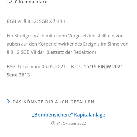
Beitrags-
0 Kommentare
Kommentare:
BGB VII § 8 I 2; SGB X § 44 I
Ein Streitgespräch mit einem Vorgesetzten stellt ein von
außen auf den Körper einwirkendes Ereignis im Sinne von
§ 8 I 2 SGB VII dar. (Leitsatz der Redaktion)
BSG, Urteil vom 06.05.2021 – B 2 U 15/19 R)
NJW 2021
Seite 3613
DAS KÖNNTE DIR AUCH GEFALLEN
„Bombensichere“ Kapitalanlage
31. Oktober 2022