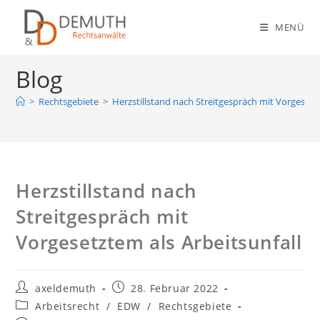
Zum
Inhalt
MENÜ
springen
Blog
>
Rechtsgebiete
>
Herzstillstand nach Streitgespräch mit Vorgesetzt
Herzstillstand nach
Streitgespräch mit
Vorgesetztem als Arbeitsunfall
Beitrags-
Beitrag
axeldemuth
28. Februar 2022
Autor:
veröffentlicht:
Beitrags-
Arbeitsrecht
/
EDW
/
Rechtsgebiete
Kategorie: