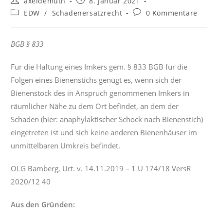
axeldemuth
8. Januar 2021
Autor:
veröffentlicht:
Beitrags-
Beitrags-
EDW
/
Schadenersatzrecht
0 Kommentare
Kategorie:
Kommentare:
BGB § 833
Für die Haftung eines Imkers gem. § 833 BGB für die
Folgen eines Bienenstichs genügt es, wenn sich der
Bienenstock des in Anspruch genommenen Imkers in
räumlicher Nähe zu dem Ort befindet, an dem der
Schaden (hier: anaphylaktischer Schock nach Bienenstich)
eingetreten ist und sich keine anderen Bienenhäuser im
unmittelbaren Umkreis befindet.
OLG Bamberg, Urt. v. 14.11.2019 – 1 U 174/18 VersR
2020/12 40
Aus den Gründen: